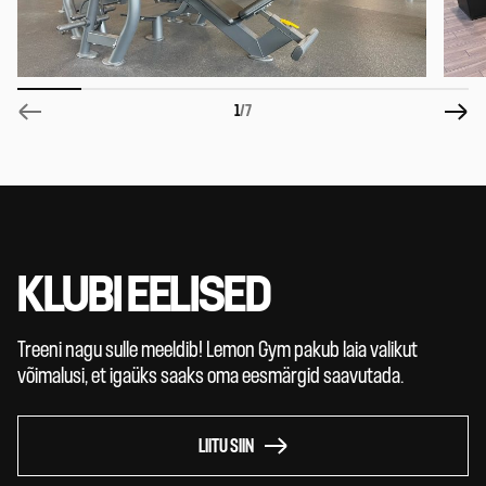
1
/7
KLUBI EELISED
Treeni nagu sulle meeldib! Lemon Gym pakub laia valikut
võimalusi, et igaüks saaks oma eesmärgid saavutada.
LIITU SIIN