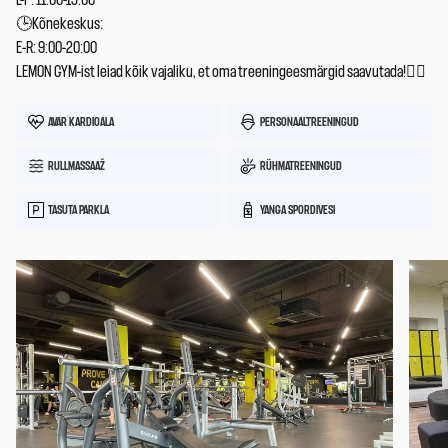
L-P: 11:00-15:00
🕒Kõnekeskus:
E-R: 9:00-20:00
LEMON GYM-ist leiad kõik vajaliku, et oma treeningeesmärgid saavutada!🏋️‍♂️
AVAR KARDIOALA
PERSONAALTREENINGUD
RULLMASSAAŽ
RÜHMATREENINGUD
TASUTA PARKLA
YANGA SPORDIVESI