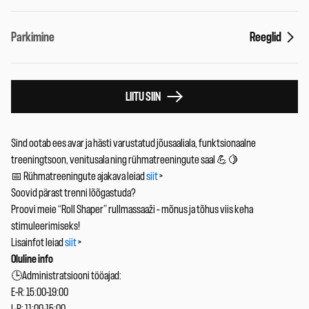
Parkimine
Reeglid
LIITU SIIN
Sind ootab ees avar ja hästi varustatud jõusaaliala, funktsionaalne
treeningtsoon, venitusala ning rühmatreeningute saal 💪🍋
📅 Rühmatreeningute ajakava leiad
siit
>
Soovid pärast trenni lõõgastuda?
Proovi meie “Roll Shaper” rullmassaaži – mõnus ja tõhus viis keha
stimuleerimiseks!
Lisainfot leiad
siit
>
Oluline info
🕒Administratsiooni tööajad:
E-R: 15:00-19:00