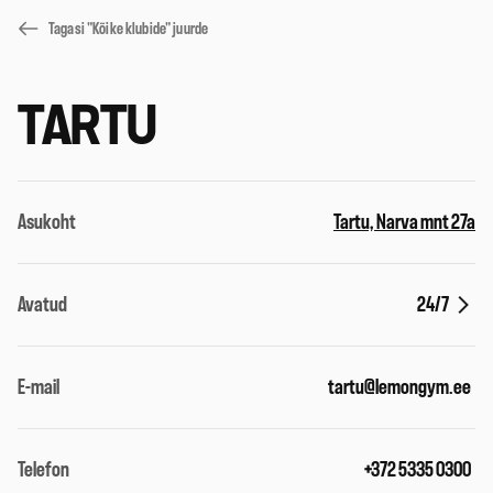
Tagasi "Kõike klubide" juurde
TARTU
Asukoht
Tartu, Narva mnt 27a
Avatud
24/7
E-mail
tartu@lemongym.ee
Telefon
+372 5335 0300