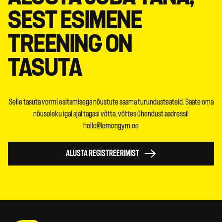
SEST ESIMENE
TREENING ON
TASUTA
Selle tasuta vormi esitamisega nõustute saama turundusteateid. Saate oma
nõusoleku igal ajal tagasi võtta, võttes ühendust aadressil
hello@lemongym.ee
ALUSTA REGISTREERIMIST