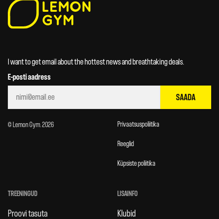
I want to get email about the hottest news and breathtaking deals.
E-posti aadress
SAADA
Privaatsuspoliitika
© Lemon Gym. 2026
Reeglid
Küpsiste poliitika
TREENINGUD
LISAINFO
Proovi tasuta
Klubid