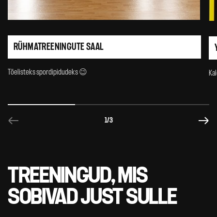
RÜHMATREENINGUTE SAAL
Tõelisteks spordipidudeks 😉
Ka
1
/3
TREENINGUD, MIS
SOBIVAD JUST SULLE