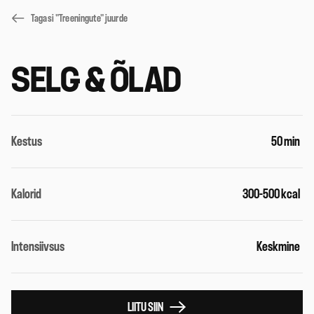
Tagasi "Treeningute" juurde
SELG & ÕLAD
Kestus
50 min
Kalorid
300-500 kcal
Intensiivsus
Keskmine
LIITU SIIN