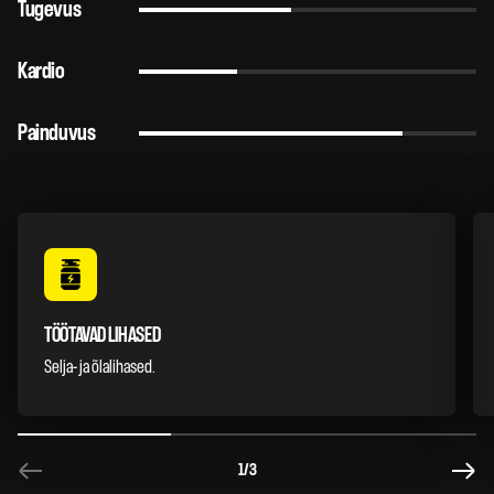
Tugevus
Kardio
Painduvus
TÖÖTAVAD LIHASED
Selja- ja õlalihased.
1
/3