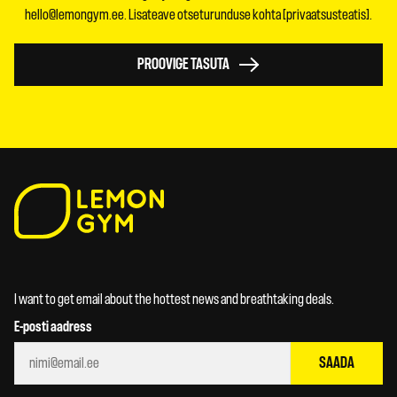
hello@lemongym.ee. Lisateave otseturunduse kohta [privaatsusteatis].
PROOVIGE TASUTA
I want to get email about the hottest news and breathtaking deals.
E-posti aadress
SAADA