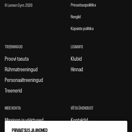
Privaatsuspoliitika
© Lemon Gym. 2026
Reeglid
Küpsiste poliitika
TREENINGUD
LISAINFO
Proovi tasuta
Klubid
Rühmatreeningud
Hinnad
Personaaltreeningud
Treenerid
MEIE KOHTA
VÕTA ÜHENDUST
Missioon ja väärtused
Kontaktid
PRIVAATSUS JA ANDMED
Karjäär
Facebook