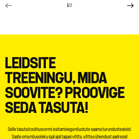
1
/2
LEIDSITE
TREENINGU, MIDA
SOOVITE? PROOVIGE
SEDA TASUTA!
Selle tasuta koolitusvormi esitamisega nõustute saama turundusteateid.
Saate oma nõusoleku igal ajal tagasi võtta, võttes ühendust aadressil