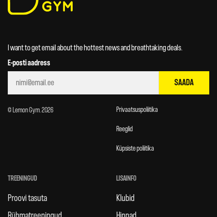
I want to get email about the hottest news and breathtaking deals.
E-posti aadress
SAADA
Privaatsuspoliitika
© Lemon Gym. 2026
Reeglid
Küpsiste poliitika
TREENINGUD
LISAINFO
Proovi tasuta
Klubid
Rühmatreeningud
Hinnad