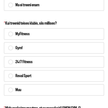
Ma ei treeni enam
*
Kui treenid teises klubis, siis millises?
MyFitness
Gym!
24/7 Fitness
Reval Sport
Muu