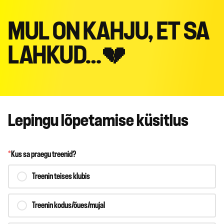
MUL ON KAHJU, ET SA
LAHKUD…💔
Lepingu lõpetamise küsitlus
*
Kus sa praegu treenid?
Treenin teises klubis
Treenin kodus/õues/mujal