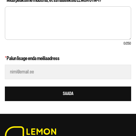
*
Mida peaksime muutma, et sa naaseksid LEMON GYM-i?
0
/250
*
Palun lisage enda meiliaadress
SAADA