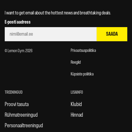
I want to get email about the hottest news and breathtaking deals.
E-posti aadress
SAADA
Privaatsuspoliitika
© Lemon Gym. 2026
Reeglid
Küpsiste poliitika
TREENINGUD
LISAINFO
Proovi tasuta
Klubid
Rühmatreeningud
Hinnad
Personaaltreeningud