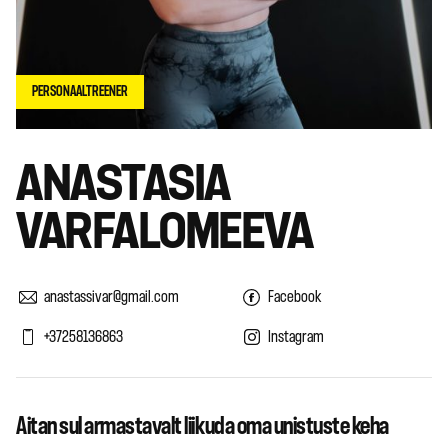
PERSONAALTREENER
ANASTASIA
VARFALOMEEVA
anastassivar@gmail.com
Facebook
+37258136863
Instagram
Aitan sul armastavalt liikuda oma unistuste keha