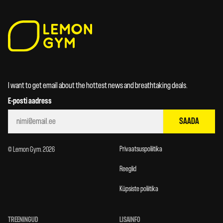
I want to get email about the hottest news and breathtaking deals.
E-posti aadress
SAADA
Privaatsuspoliitika
© Lemon Gym. 2026
Reeglid
Küpsiste poliitika
TREENINGUD
LISAINFO