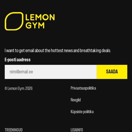
I want to get email about the hottest news and breathtaking deals.
E-posti aadress
SAADA
Privaatsuspoliitika
© Lemon Gym. 2026
Reeglid
Küpsiste poliitika
TREENINGUD
LISAINFO