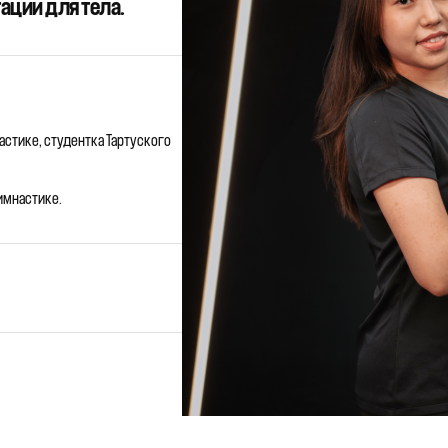
ации для тела.
астике, студентка Тартуского
имнастике.