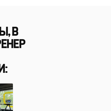
Ы, В
РЕНЕР
И: