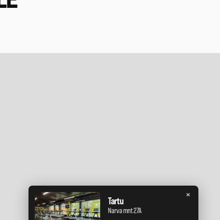
LE
×
Tartu
Narva mnt 27A