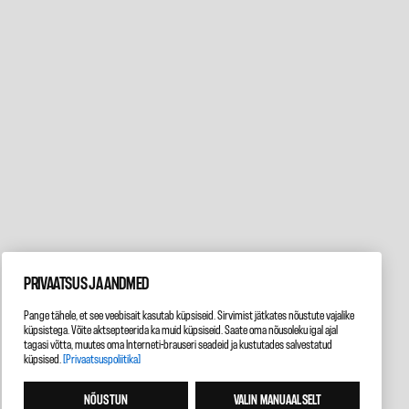
PRIVAATSUS JA ANDMED
Pange tähele, et see veebisait kasutab küpsiseid. Sirvimist jätkates nõustute vajalike
küpsistega. Võite aktsepteerida ka muid küpsiseid. Saate oma nõusoleku igal ajal
tagasi võtta, muutes oma Interneti-brauseri seadeid ja kustutades salvestatud
küpsised.
[Privaatsuspoliitika]
NÕUSTUN
VALIN MANUAALSELT