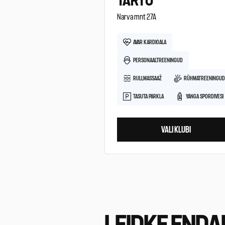
TARTU
Narva mnt 27A
AVAR KARDIOALA
PERSONAALTREENINGUD
RULLMASSAAŽ
RÜHMATREENINGU
TASUTA PARKLA
YANGA SPORDIVESI
VALI KLUBI