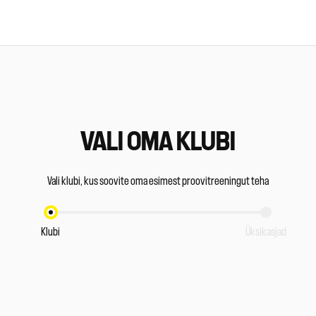
VALI OMA KLUBI
Vali klubi, kus soovite oma esimest proovitreeningut teha
Klubi
Üksikasjad