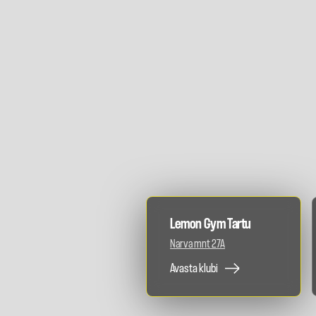
Lemon Gym Tartu
Narva mnt 27A
Avasta klubi