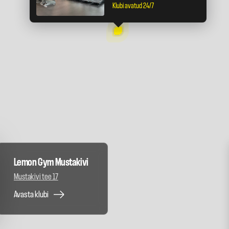
Klubi avatud 24/7
Lemon Gym Mustakivi
Mustakivi tee 17
Avasta klubi