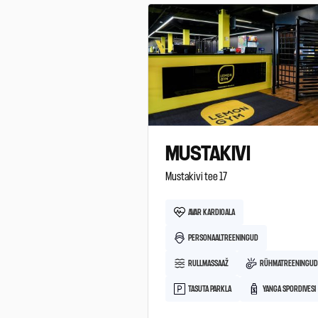
MUSTAKIVI
Mustakivi tee 17
AVAR KARDIOALA
PERSONAALTREENINGUD
RULLMASSAAŽ
RÜHMATREENINGU
TASUTA PARKLA
YANGA SPORDIVESI