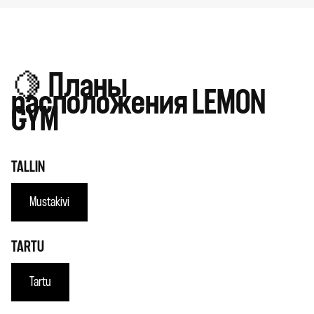
🍋
Планы
расположения LEMON
GYM
TALLIN
Mustakivi
TARTU
Tartu