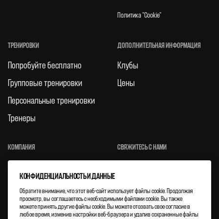
Политика "Cookie"
ТРЕНИРОВКИ
ДОПОЛНИТЕЛЬНАЯ ИНФОРМАЦИЯ
Попробуйте бесплатно
Клубы
Групповые тренировки
Цены
Персональные тренировки
Тренеры
КОМПАНИЯ
СВЯЖИТЕСЬ С НАМИ
Mиссия и ценности
Контакты
КОНФИДЕНЦИАЛЬНОСТЬ И ДАННЫЕ
Карьера
Facebook
Обратите внимание, что этот веб-сайт использует файлы cookie. Продолжая
просмотр, вы соглашаетесь с необходимыми файлами cookie. Вы также
Правила
Instagram
можете принять другие файлы cookie. Вы можете отозвать свое согласие в
любое время, изменив настройки веб-браузера и удалив сохраненные файлы