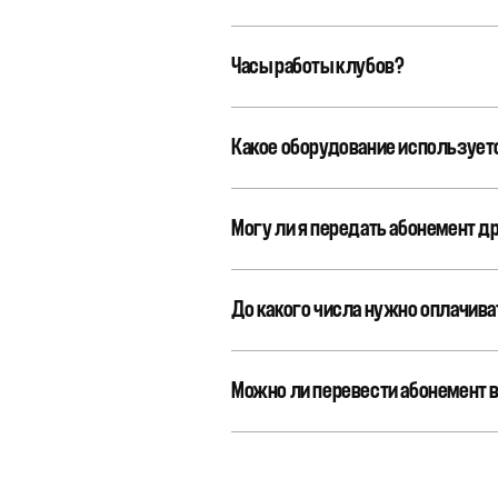
Часы работы клубов?
Какое оборудование используетс
Могу ли я передать абонемент д
До какого числа нужно оплачива
Можно ли перевести абонемент в