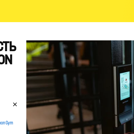
СТЬ
ON
mon Gym