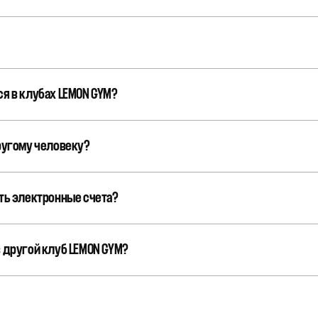
я в клубах LEMON GYM?
ругому человеку?
ть электронные счета?
 другой клуб LEMON GYM?