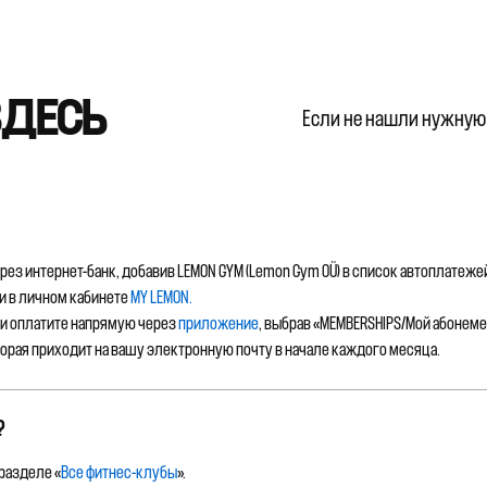
ЗДЕСЬ
Если не нашли нужную
ез интернет-банк, добавив LEMON GYM (Lemon Gym OÜ) в список автоплатеже
и в личном кабинете
MY LEMON.
ли оплатите напрямую через
приложение
, выбрав «MEMBERSHIPS/Мой абонеме
орая приходит на вашу электронную почту в начале каждого месяца.
?
разделе «
Все фитнес-клубы
».