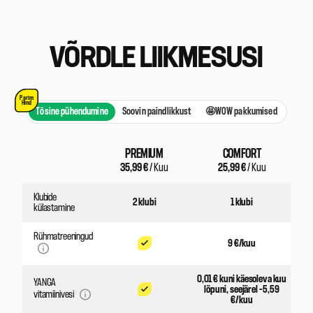
VÕRDLE LIIKMESUSI
Parim
Hind
Tõsine pühendumine
Soovin paindlikkust
🤩WOW pakkumised
PREMIUM
COMFORT
35,99
€
/ Kuu
25,99
€
/ Kuu
Klubide
2 klubi
1 klubi
külastamine
Rühmatreeningud
9 €/kuu
0,01 € kuni käesoleva kuu
YANGA
lõpuni, seejärel – 5,59
vitamiinivesi
€/kuu