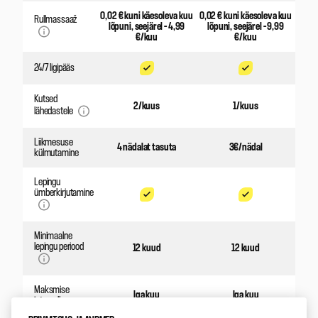
0,02 € kuni käesoleva kuu
0,02 € kuni käesoleva kuu
Rullmassaaž
lõpuni, seejärel – 4,99
lõpuni, seejärel – 9,99
€/kuu
€/kuu
24/7 ligipääs
Kutsed
2/kuus
1/kuus
lähedastele
Liikmesuse
4 nädalat tasuta
3€/nädal
külmutamine
Lepingu
ümberkirjutamine
Minimaalne
lepingu periood
12 kuud
12 kuud
Maksmise
Iga kuu
Iga kuu
intervall