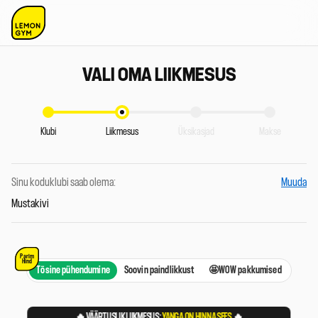
VALI OMA LIIKMESUS
Klubi
Liikmesus
Üksikasjad
Makse
Sinu koduklubi saab olema:
Muuda
Mustakivi
Parim
Hind
Tõsine pühendumine
Soovin paindlikkust
🤩WOW pakkumised
🔥 VÄÄRTUSLIK LIIKMESUS:
YANGA ON HINNA SEES
🔥